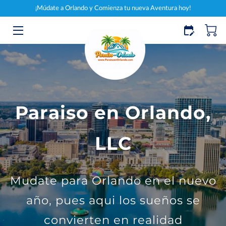
¡Múdate a Orlando y Comienza tu nueva Aventura hoy!
INICIO
SERVICIOS
MI MANUAL
Paraiso en Orlando,
CONÓCEME
BLOG
LLC
CONTACTO
Mudate para Orlando en el nuevo
MERCANCÍA
año, pues aqui los sueños se
ENTRENAMIENTO/COACHING
convierten en realidad