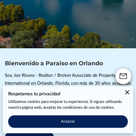
Bienvenido a Paraiso en Orlando
Soy Joe Rivera - Realtor / Broker Associate de Property Outlet
International en Orlando, Florida, con más de 30 años ayudando
a personas a establecerse en Orlando. Te puedo ayudar a
Respetamos tu privacidad
vender o comprar tu casa, apartamento, terrenos o negocios.
Utilizamos cookies para mejorar tu experiencia. Si sigues utilizando
Trabajo en Orlando, Kissimmee y 50 millas alrededor. Agenda
nuestra página web, aceptas las condiciones de uso de cookies.
tu consulta personalizada conmigo y empieza a hacer realidad
Aceptar
tu sueño en Orlando.